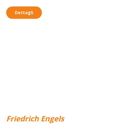
Dettagli
Le idee si accendono l’una con
l’altra, come scintille
elettriche
Friedrich Engels