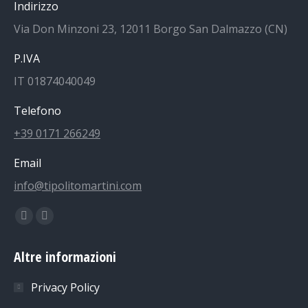
Indirizzo
Via Don Minzoni 23, 12011 Borgo San Dalmazzo (CN)
P.IVA
IT 01874040049
Telefono
+39 0171 266249
Email
info@tipolitomartini.com
Find us on:
Facebook
Instagram
page
page
Altre informazioni
opens
opens
in
in
Privacy Policy
new
new