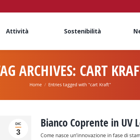
Attività
Sostenibilità
N
TAG ARCHIVES:
CART KRAF
You are here:
Home
Entries tagged with "cart Kraft"
Bianco Coprente in UV 
DIC
3
Come nasce un’innovazione in fase di sta