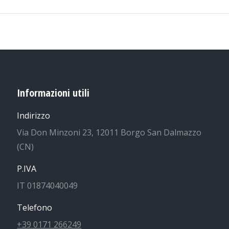
Informazioni utili
Indirizzo
Via Don Minzoni 23, 12011 Borgo San Dalmazzo
(CN)
P.IVA
IT 01874040049
Telefono
+39 0171 266249