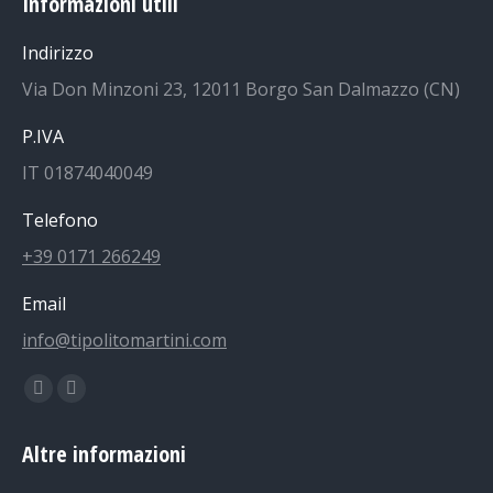
Informazioni utili
Indirizzo
Via Don Minzoni 23, 12011 Borgo San Dalmazzo (CN)
P.IVA
IT 01874040049
Telefono
+39 0171 266249
Email
info@tipolitomartini.com
Find us on:
Facebook
Instagram
page
page
Altre informazioni
opens
opens
in
in