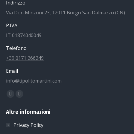
Indirizzo
Via Don Minzoni 23, 12011 Borgo San Dalmazzo (CN)
P.IVA
IT 01874040049
Telefono
+39 0171 266249
Email
info@tipolitomartini.com
Find us on:
Facebook
Instagram
page
page
Altre informazioni
opens
opens
in
in
Privacy Policy
new
new