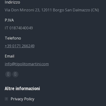
Indirizzo
Via Don Minzoni 23, 12011 Borgo San Dalmazzo (CN)
P.IVA
IT 01874040049
Telefono
+39 0171 266249
Email
info@tipolitomartini.com
Find us on:
Facebook
Instagram
page
page
Altre informazioni
opens
opens
in
in
Privacy Policy
new
new