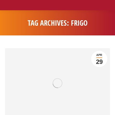
TAG ARCHIVES:
FRIGO
You are here:
APR
29