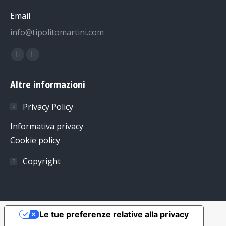
Email
info@tipolitomartini.com
Find us on:
Facebook
Instagram
page
page
Altre informazioni
opens
opens
in
in
Privacy Policy
new
new
Informativa privacy
window
window
Cookie policy
Copyright
Le tue preferenze relative alla privacy