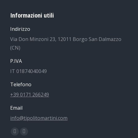
Informazioni utili
Indirizzo
Via Don Minzoni 23, 12011 Borgo San Dalmazzo
(CN)
P.IVA
IT 01874040049
Telefono
+39 0171 266249
Email
info@tipolitomartini.com
Find us on:
Facebook
Instagram