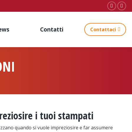
Faceboo
Inst
page
pag
opens
ope
ews
Contatti
Contattaci
in
in
new
new
window
win
ONI
reziosire i tuoi stampati
ilizzano quando si vuole impreziosire e far assumere