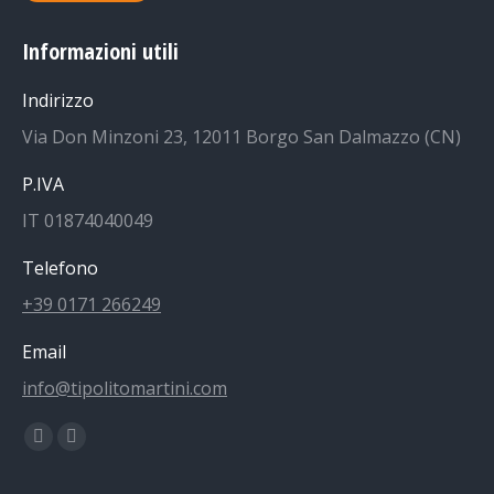
Informazioni utili
Indirizzo
Via Don Minzoni 23, 12011 Borgo San Dalmazzo (CN)
P.IVA
IT 01874040049
Telefono
+39 0171 266249
Email
info@tipolitomartini.com
Find us on:
Facebook
Instagram
page
page