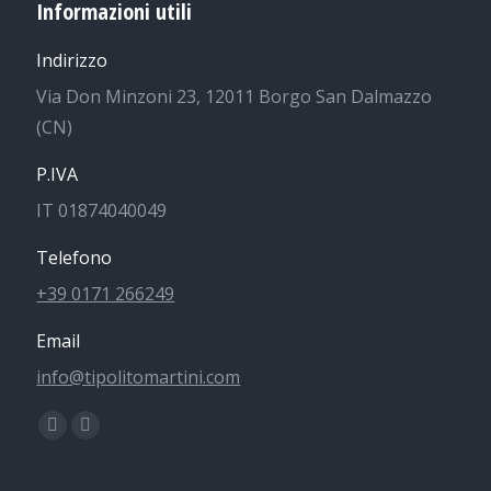
Informazioni utili
Indirizzo
Via Don Minzoni 23, 12011 Borgo San Dalmazzo
(CN)
P.IVA
IT 01874040049
Telefono
+39 0171 266249
Email
info@tipolitomartini.com
Find us on:
Facebook
Instagram
page
page