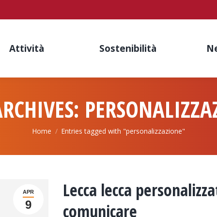
Attività
Sostenibilità
N
ARCHIVES:
PERSONALIZZA
You are here:
Home
Entries tagged with "personalizzazione"
Lecca lecca personalizz
APR
9
comunicare