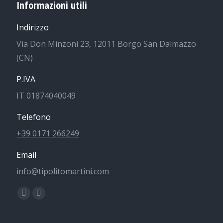
Informazioni utili
Indirizzo
Via Don Minzoni 23, 12011 Borgo San Dalmazzo
(CN)
P.IVA
IT 01874040049
Telefono
+39 0171 266249
Email
info@tipolitomartini.com
Find us on:
Facebook
Instagram
page
page