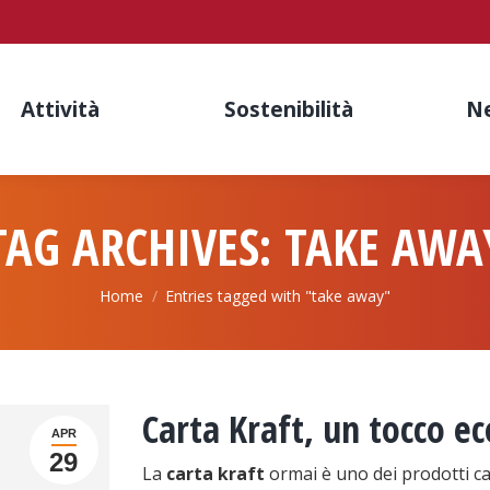
Attività
Sostenibilità
N
TAG ARCHIVES:
TAKE AWA
You are here:
Home
Entries tagged with "take away"
Carta Kraft, un tocco ec
APR
29
La
carta kraft
ormai è uno dei prodotti car