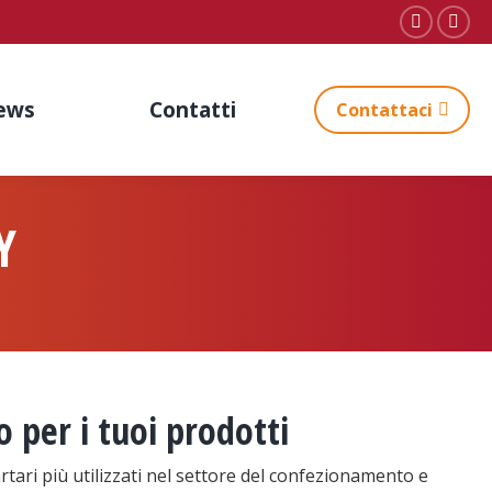
Faceboo
Inst
page
pag
opens
ope
ews
Contatti
Contattaci
in
in
new
new
window
win
Y
o per i tuoi prodotti
tari più utilizzati nel settore del confezionamento e