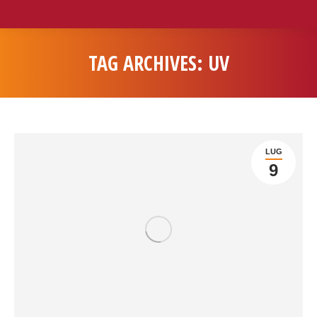
TAG ARCHIVES:
UV
You are here:
LUG
9