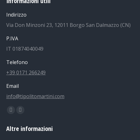
Informazioni utili
Indirizzo
Via Don Minzoni 23, 12011 Borgo San Dalmazzo (CN)
P.IVA
IT 01874040049
Telefono
+39 0171 266249
Email
info@tipolitomartini.com
Find us on:
Facebook
Instagram
page
page
Altre informazioni
opens
opens
in
in