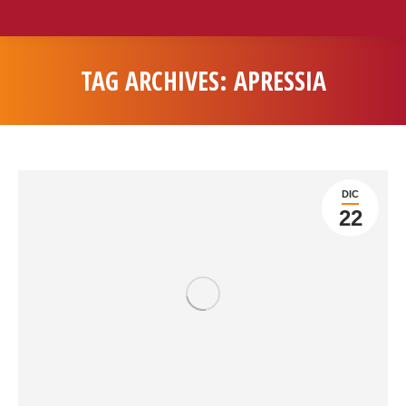
TAG ARCHIVES:
APRESSIA
You are here:
DIC
22