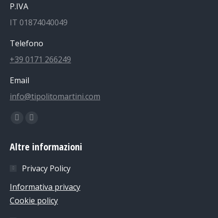
P.IVA
IT 01874040049
Telefono
+39 0171 266249
Email
info@tipolitomartini.com
Find us on:
Facebook
Instagram
page
page
Altre informazioni
opens
opens
in
in
Privacy Policy
new
new
Informativa privacy
window
window
Cookie policy