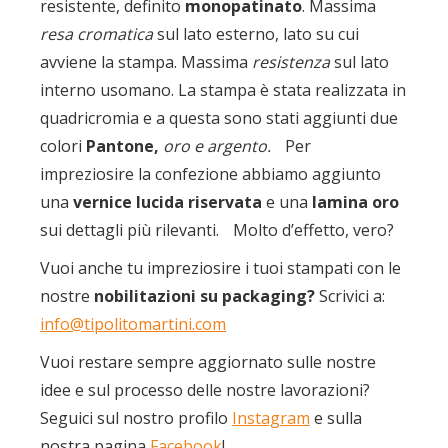
resistente, definito
monopatinato
. Massima
resa cromatica
sul lato esterno, lato su cui
avviene la stampa. Massima
resistenza
sul lato
interno usomano. La stampa è stata realizzata in
quadricromia e a questa sono stati aggiunti due
colori
Pantone,
oro e argento.
Per
impreziosire la confezione abbiamo aggiunto
una
vernice lucida riservata
e una
lamina oro
sui dettagli più rilevanti. Molto d’effetto, vero?
Vuoi anche tu impreziosire i tuoi stampati con le
nostre
nobilitazioni su packaging?
Scrivici a:
info@tipolitomartini.com
Vuoi restare sempre aggiornato sulle nostre
idee e sul processo delle nostre lavorazioni?
Seguici sul nostro profilo
Instagram
e sulla
nostra pagina
Facebook
!