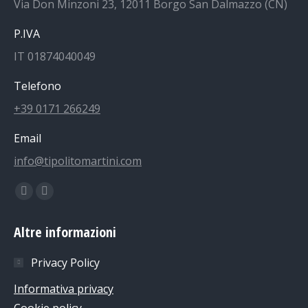
Via Don Minzoni 23, 12011 Borgo San Dalmazzo (CN)
P.IVA
IT 01874040049
Telefono
+39 0171 266249
Email
info@tipolitomartini.com
Find us on:
Facebook
Instagram
page
page
Altre informazioni
opens
opens
in
in
Privacy Policy
new
new
Informativa privacy
window
window
Cookie policy