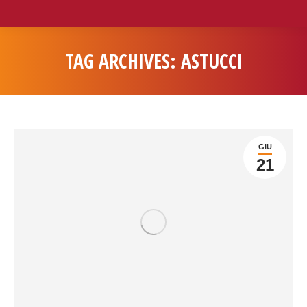
TAG ARCHIVES:
ASTUCCI
You are here:
GIU
21