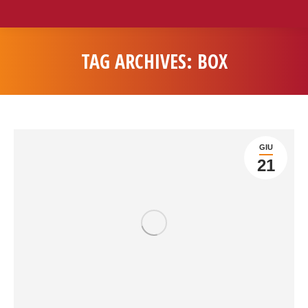
TAG ARCHIVES:
BOX
You are here:
GIU
21