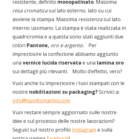
resistente, definito
monopatinato
. Massima
resa cromatica
sul lato esterno, lato su cui
avviene la stampa. Massima
resistenza
sul lato
interno usomano. La stampa è stata realizzata in
quadricromia e a questa sono stati aggiunti due
colori
Pantone,
oro e argento.
Per
impreziosire la confezione abbiamo aggiunto
una
vernice lucida riservata
e una
lamina oro
sui dettagli più rilevanti. Molto d’effetto, vero?
Vuoi anche tu impreziosire i tuoi stampati con le
nostre
nobilitazioni su packaging?
Scrivici a:
info@tipolitomartini.com
Vuoi restare sempre aggiornato sulle nostre
idee e sul processo delle nostre lavorazioni?
Seguici sul nostro profilo
Instagram
e sulla
nostra pagina
Facebook
!