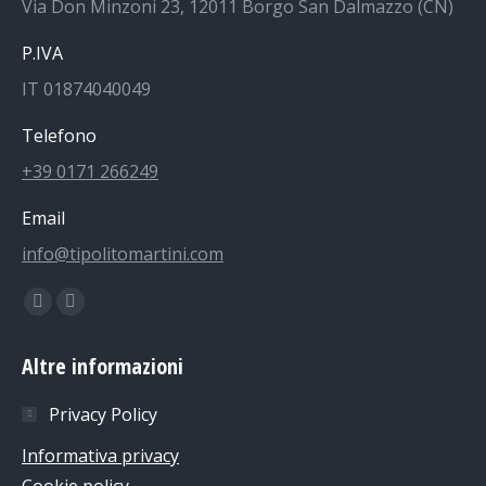
Via Don Minzoni 23, 12011 Borgo San Dalmazzo (CN)
P.IVA
IT 01874040049
Telefono
+39 0171 266249
Email
info@tipolitomartini.com
Find us on:
Facebook
Instagram
page
page
Altre informazioni
opens
opens
in
in
Privacy Policy
new
new
Informativa privacy
window
window
Cookie policy