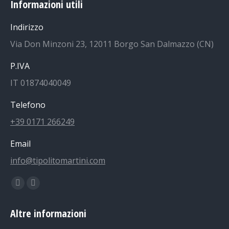
Informazioni utili
Indirizzo
Via Don Minzoni 23, 12011 Borgo San Dalmazzo (CN)
P.IVA
IT 01874040049
Telefono
+39 0171 266249
Email
info@tipolitomartini.com
Find us on:
Facebook
Instagram
page
page
Altre informazioni
opens
opens