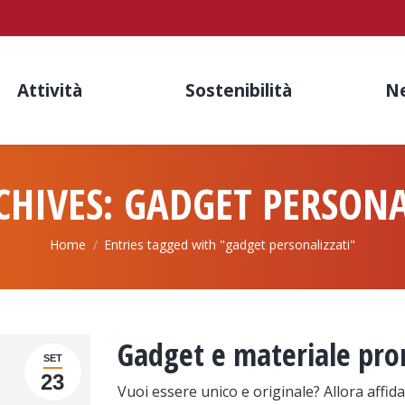
Attività
Sostenibilità
N
CHIVES:
GADGET PERSONA
You are here:
Home
Entries tagged with "gadget personalizzati"
Gadget e materiale pr
SET
23
Vuoi essere unico e originale? Allora affid