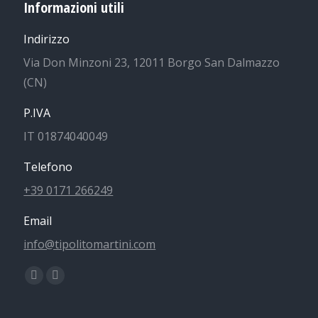
Informazioni utili
Indirizzo
Via Don Minzoni 23, 12011 Borgo San Dalmazzo
(CN)
P.IVA
IT 01874040049
Telefono
+39 0171 266249
Email
info@tipolitomartini.com
Find us on:
Facebook
Instagram
page
page