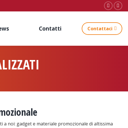
Faceboo
Inst
page
pag
opens
ope
ews
Contatti
Contattaci
in
in
new
new
window
win
LIZZATI
omozionale
ati a noi: gadget e materiale promozionale di altissima