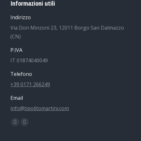
Informazioni utili
Indirizzo
Via Don Minzoni 23, 12011 Borgo San Dalmazzo
(CN)
P.IVA
IT 01874040049
Telefono
+39 0171 266249
Email
info@tipolitomartini.com
Find us on:
Facebook
Instagram
page
page