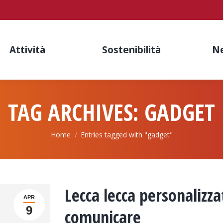
Attività
Sostenibilità
N
TAG ARCHIVES:
GADGET
You are here:
Home
Entries tagged with "gadget"
Lecca lecca personalizz
APR
9
comunicare