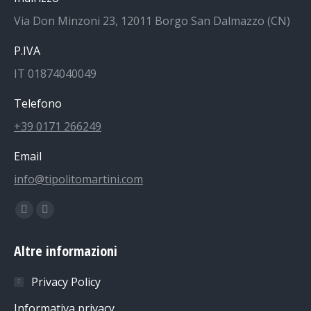
Via Don Minzoni 23, 12011 Borgo San Dalmazzo (CN)
P.IVA
IT 01874040049
Telefono
+39 0171 266249
Email
info@tipolitomartini.com
Find us on:
Facebook
Instagram
page
page
Altre informazioni
opens
opens
in
in
Privacy Policy
new
new
Informativa privacy
window
window