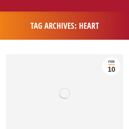
TAG ARCHIVES:
HEART
You are here:
FEB
10