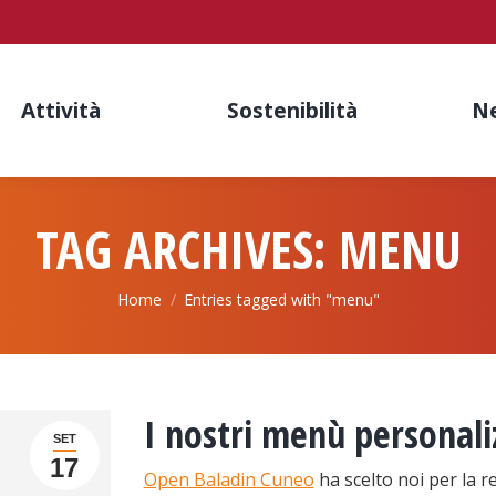
Attività
Sostenibilità
N
TAG ARCHIVES:
MENU
You are here:
Home
Entries tagged with "menu"
I nostri menù personali
SET
17
Open Baladin Cuneo
ha scelto noi per la r