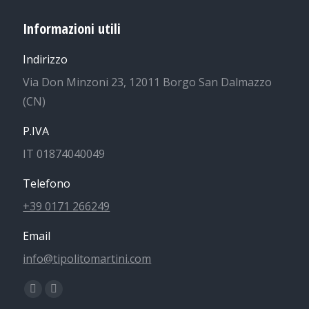
Informazioni utili
Indirizzo
Via Don Minzoni 23, 12011 Borgo San Dalmazzo
(CN)
P.IVA
IT 01874040049
Telefono
+39 0171 266249
Email
info@tipolitomartini.com
Find us on:
Facebook
Instagram