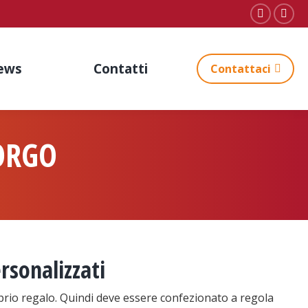
Faceboo
Inst
page
pag
opens
ope
ews
Contatti
Contattaci
in
in
new
new
window
win
ORGO
rsonalizzati
prio regalo. Quindi deve essere confezionato a regola