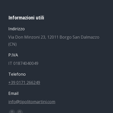
Informazioni utili
Indirizzo
Via Don Minzoni 23, 12011 Borgo San Dalmazzo
(CN)
P.IVA
IT 01874040049
Telefono
+39 0171 266249
Email
info@tipolitomartini.com
Find us on: