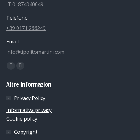
IT 01874040049
Telefono
+39 0171 266249
Email
info@tipolitomartini.com
Find us on:
Facebook
Instagram
page
page
Altre informazioni
opens
opens
in
in
Privacy Policy
new
new
Informativa privacy
window
window
Cookie policy
Copyright