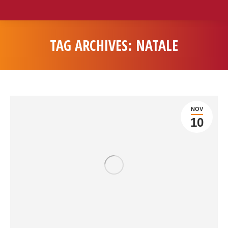
TAG ARCHIVES:
NATALE
You are here:
NOV
10