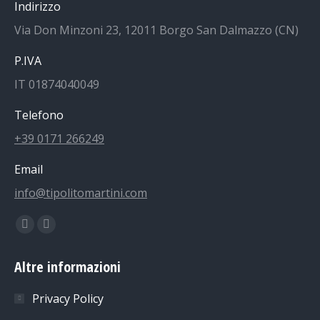
Indirizzo
Via Don Minzoni 23, 12011 Borgo San Dalmazzo (CN)
P.IVA
IT 01874040049
Telefono
+39 0171 266249
Email
info@tipolitomartini.com
Find us on:
Facebook
Instagram
page
page
Altre informazioni
opens
opens
in
in
Privacy Policy
new
new