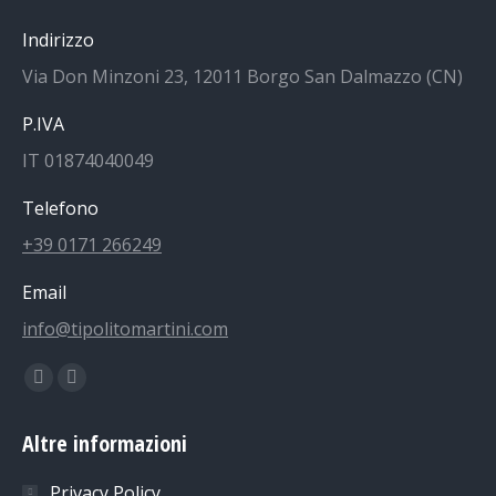
Indirizzo
Via Don Minzoni 23, 12011 Borgo San Dalmazzo (CN)
P.IVA
IT 01874040049
Telefono
+39 0171 266249
Email
info@tipolitomartini.com
Find us on:
Facebook
Instagram
page
page
Altre informazioni
opens
opens
in
in
Privacy Policy