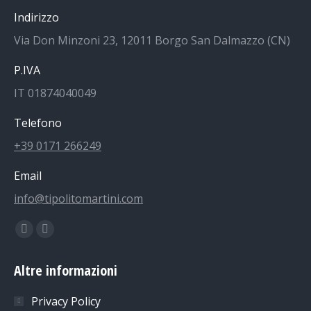
Indirizzo
Via Don Minzoni 23, 12011 Borgo San Dalmazzo (CN)
P.IVA
IT 01874040049
Telefono
+39 0171 266249
Email
info@tipolitomartini.com
Find us on:
Facebook
Instagram
page
page
Altre informazioni
opens
opens
in
in
Privacy Policy
new
new