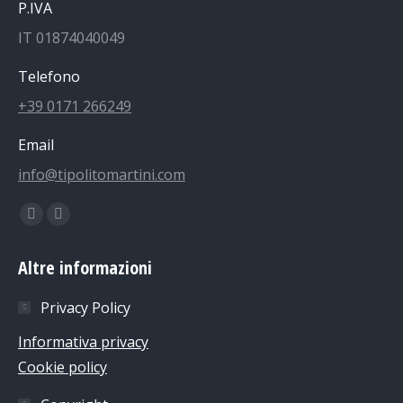
P.IVA
IT 01874040049
Telefono
+39 0171 266249
Email
info@tipolitomartini.com
Find us on:
Facebook
Instagram
page
page
Altre informazioni
opens
opens
in
in
Privacy Policy
new
new
Informativa privacy
window
window
Cookie policy