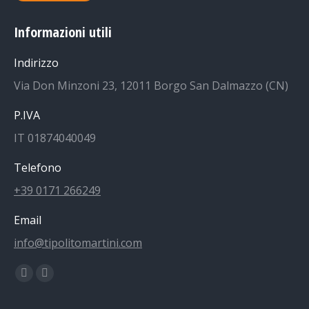
Informazioni utili
Indirizzo
Via Don Minzoni 23, 12011 Borgo San Dalmazzo (CN)
P.IVA
IT 01874040049
Telefono
+39 0171 266249
Email
info@tipolitomartini.com
Find us on:
Facebook
Instagram
page
page