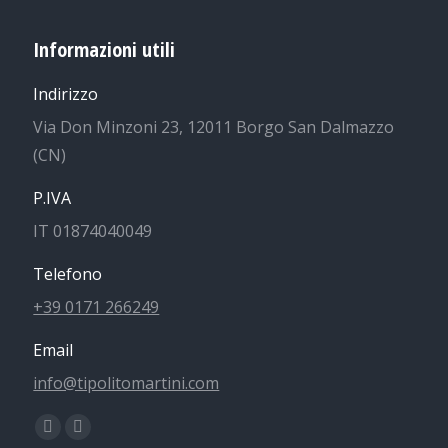
Informazioni utili
Indirizzo
Via Don Minzoni 23, 12011 Borgo San Dalmazzo
(CN)
P.IVA
IT 01874040049
Telefono
+39 0171 266249
Email
info@tipolitomartini.com
Find us on:
Facebook
Instagram