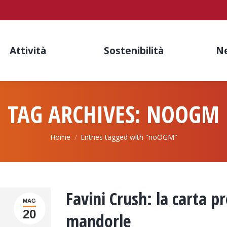
Attività
Sostenibilità
N
TAG ARCHIVES:
NOOGM
You are here:
Home
Entries tagged with "noOGM"
Favini Crush: la carta p
MAG
20
mandorle