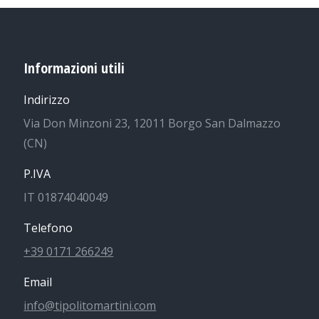
Informazioni utili
Indirizzo
Via Don Minzoni 23, 12011 Borgo San Dalmazzo
(CN)
P.IVA
IT 01874040049
Telefono
+39 0171 266249
Email
info@tipolitomartini.com