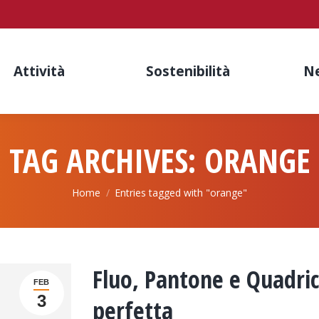
Attività
Sostenibilità
N
TAG ARCHIVES:
ORANGE
You are here:
Home
Entries tagged with "orange"
Fluo, Pantone e Quadri
FEB
3
perfetta