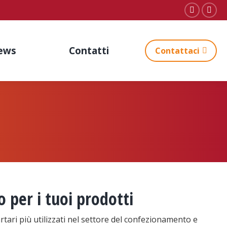
Faceboo
Inst
page
pag
opens
ope
ews
Contatti
Contattaci
in
in
new
new
window
win
o per i tuoi prodotti
tari più utilizzati nel settore del confezionamento e