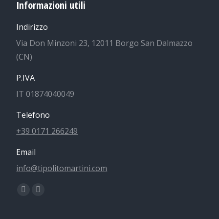
Informazioni utili
Indirizzo
Via Don Minzoni 23, 12011 Borgo San Dalmazzo
(CN)
P.IVA
IT 01874040049
Telefono
+39 0171 266249
Email
info@tipolitomartini.com
Find us on:
Facebook
Instagram
page
page