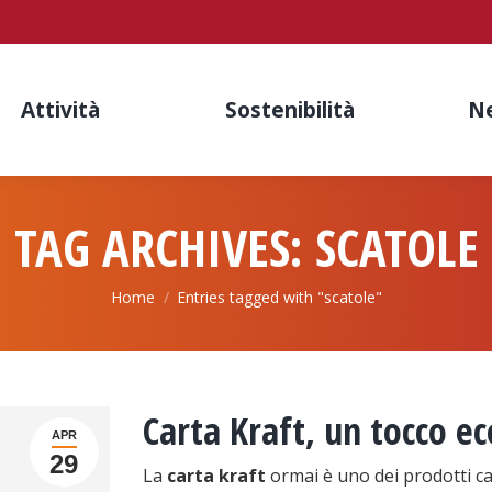
Attività
Sostenibilità
N
TAG ARCHIVES:
SCATOLE
You are here:
Home
Entries tagged with "scatole"
Carta Kraft, un tocco ec
APR
29
La
carta kraft
ormai è uno dei prodotti car