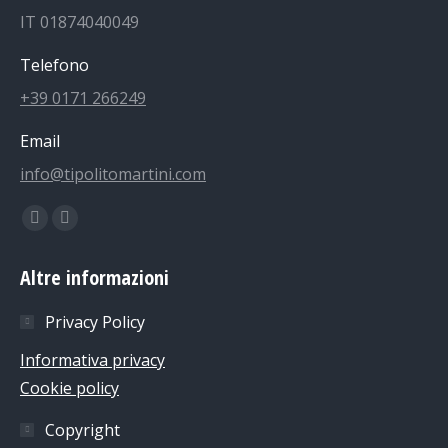
IT 01874040049
Telefono
+39 0171 266249
Email
info@tipolitomartini.com
Find us on:
Facebook
Instagram
page
page
Altre informazioni
opens
opens
in
in
Privacy Policy
new
new
Informativa privacy
window
window
Cookie policy
Copyright