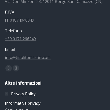
Via Don Minzoni 23, 12011 Borgo San Dalmazzo (CN)
P.IVA
IT 01874040049
Telefono
+39 0171 266249
Email
info@tipolitomartini.com
Find us on:
Facebook
Instagram
page
page
Altre informazioni
opens
opens
in
in
Privacy Policy
new
new
Informativa privacy
window
window