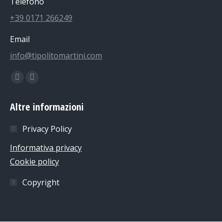
Telefono
+39 0171 266249
Email
info@tipolitomartini.com
Find us on:
Facebook
Instagram
page
page
Altre informazioni
opens
opens
in
in
Privacy Policy
new
new
Informativa privacy
window
window
Cookie policy
Copyright