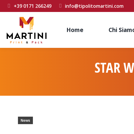
+39 0171 266249
info@tipolitomartini.com
Home
Chi Siam
STAR W
News