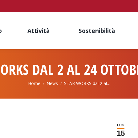
o
Attività
Sostenibilità
ORKS DAL 2 AL 24 OTTOB
You are here:
Home
News
STAR WORKS dal 2 al…
LUG
15