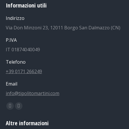
Informazioni utili
Indirizzo
Via Don Minzoni 23, 12011 Borgo San Dalmazzo (CN)
P.IVA
IT 01874040049
Telefono
+39 0171 266249
Email
info@tipolitomartini.com
Find us on:
Facebook
Instagram
page
page
Altre informazioni
opens
opens