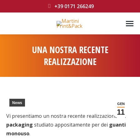
+39 0171 266249
UNA NOSTRA RECENTE
REALIZZAZIONE
You are here:
News
GEN
11
Vi presentiamo un nostra recente realizzazione: un
packaging
studiato appositamente per dei
guanti
monouso
.