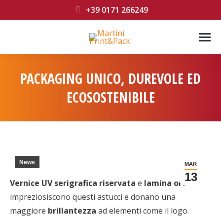
+39 0171 266249
PACKAGING UNICO, DUREVOLE ED
ECOSOSTENIBILE
You are here:
News
MAR
13
Vernice
UV serigrafica riservata
e
lamina oro
impreziosiscono questi astucci e donano una
maggiore
brillantezza
ad elementi come il logo.