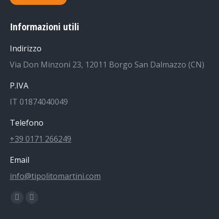
Informazioni utili
Indirizzo
Via Don Minzoni 23, 12011 Borgo San Dalmazzo (CN)
P.IVA
IT 01874040049
Telefono
+39 0171 266249
Email
info@tipolitomartini.com
Find us on:
Facebook
Instagram
page
page