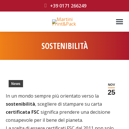
+39 0171 266249
SOSTENIBILITÀ
You are here:
News
NOV
25
In un mondo sempre più orientato verso la
sostenibilità
, scegliere di stampare su carta
certificata FSC
significa prendere una decisione
consapevole per il bene del pianeta.
La scelta di essere certificati FSC dal 2011 non solo