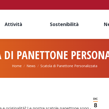
Attività
Sostenibilità
N
A DI PANETTONE PERSONA
You are here:
Home
News
Scatola di Panettone Personalizzata
DIC
8
e e originalità? Le nostre scatole panettone sono la