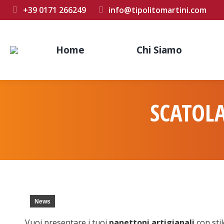
+39 0171 266249
info@tipolitomartini.com
Home
Chi Siamo
SCATOL
News
Vuoi presentare i tuoi
panettoni artigianali
con stil