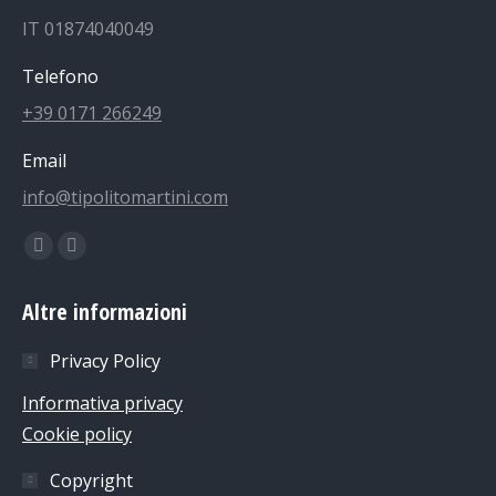
IT 01874040049
Telefono
+39 0171 266249
Email
info@tipolitomartini.com
Find us on:
Facebook
Instagram
page
page
Altre informazioni
opens
opens
in
in
Privacy Policy
new
new
Informativa privacy
window
window
Cookie policy
Copyright