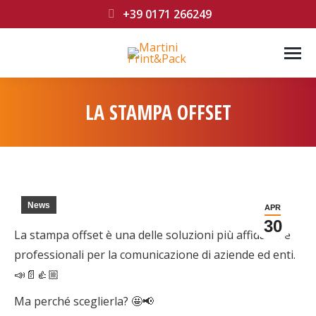
+39 0171 266249
LA STAMPA OFFSET
You are here:
News
APR
30
La stampa offset è una delle soluzioni più affidabili e
professionali per la comunicazione di aziende ed enti.
📣📄👍🏼
Ma perché sceglierla? 🤩📢