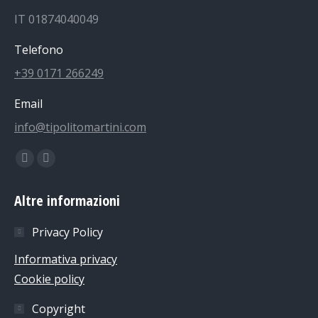
IT 01874040049
Telefono
+39 0171 266249
Email
info@tipolitomartini.com
Find us on:
Facebook
Instagram
page
page
Altre informazioni
opens
opens
in
in
Privacy Policy
new
new
Informativa privacy
window
window
Cookie policy
Copyright