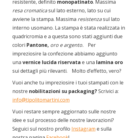
resistente, definito
monopatinato
. Massima
resa cromatica
sul lato esterno, lato su cui
avviene la stampa. Massima
resistenza
sul lato
interno usomano. La stampa è stata realizzata in
quadricromia e a questa sono stati aggiunti due
colori
Pantone,
oro e argento.
Per
impreziosire la confezione abbiamo aggiunto
una
vernice lucida riservata
e una
lamina oro
sui dettagli più rilevanti. Molto d’effetto, vero?
Vuoi anche tu impreziosire i tuoi stampati con le
nostre
nobilitazioni su packaging?
Scrivici a:
info@tipolitomartini.com
Vuoi restare sempre aggiornato sulle nostre
idee e sul processo delle nostre lavorazioni?
Seguici sul nostro profilo
Instagram
e sulla
nostra pagina
Facebook
!