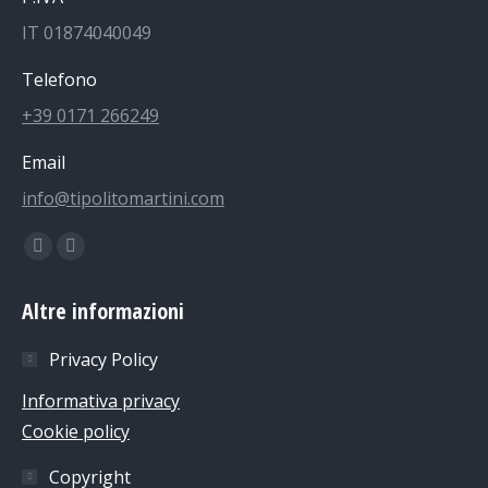
IT 01874040049
Telefono
+39 0171 266249
Email
info@tipolitomartini.com
Find us on:
Facebook
Instagram
page
page
Altre informazioni
opens
opens
in
in
Privacy Policy
new
new
Informativa privacy
window
window
Cookie policy
Copyright