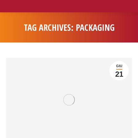
TAG ARCHIVES:
PACKAGING
You are here:
GIU
21