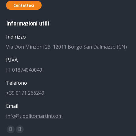
Contattaci
Informazioni utili
Indirizzo
Via Don Minzoni 23, 12011 Borgo San Dalmazzo (CN)
P.IVA
IT 01874040049
Telefono
+39 0171 266249
Email
info@tipolitomartini.com
Find us on:
Facebook
Instagram