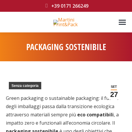
+39 0171 266249
PACKAGING SOSTENIBILE
You are here:
Senza categoria
SET
27
Green packaging o sustainable packaging: il futuro
degli imballaggi passa dalla transizione ecologica
attraverso materiali sempre più
eco compatibili
, a
impatto zero e funzionali all’economia circolare. Il
packaging sostenibile
è uno degli obiettivi che