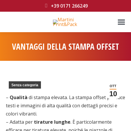
+39 0171 266249
VANTAGGI DELLA STAMPA OFFSET
You are here:
Senza categoria
OTT
10
–
Qualità
di stampa elevata. La stampa offset produce
testi e immagini di alta qualità con dettagli precisi e
colori vibranti.
– Adatta per
tirature lunghe
. È particolarmente
efficace per tirature elevate, poiché le piazzole di