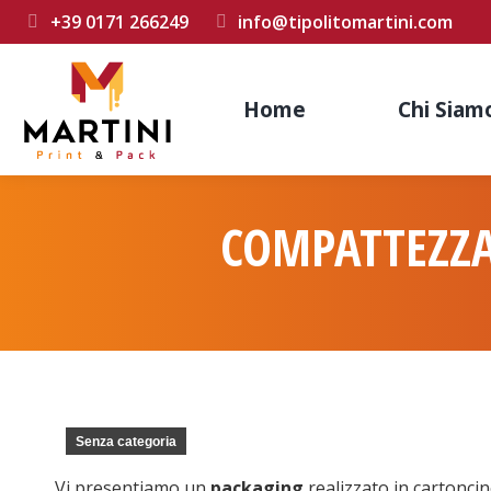
+39 0171 266249
info@tipolitomartini.com
Home
Chi Siam
COMPATTEZZA
Senza categoria
Vi presentiamo un
packaging
realizzato in cartoncin