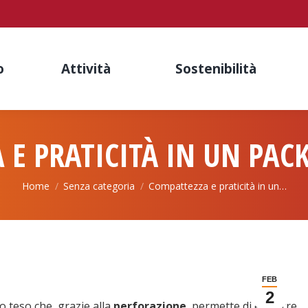
o
Attività
Sostenibilità
 E PRATICITÀ IN UN PAC
You are here:
Home
Senza categoria
Compattezza e praticità in un…
FEB
2
o teso che, grazie alla
perforazione
, permette di estrarre